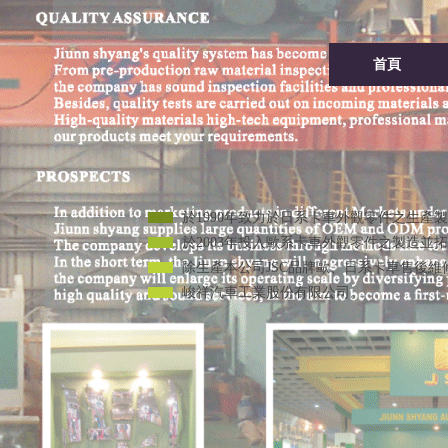
首頁
於1990年致力於日系卡車外
於2003年投入歐系卡車外觀
除生產本公司JSC品牌歐、日
峻祥汽車工業股份有限公司。