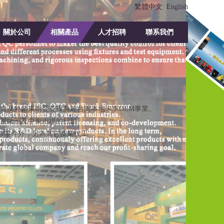
繁體中文
English
關於公司
相關產品
人才招聘
聯系我們
觀零件之生產製造及外銷東南亞並投身於台灣本地卡車OEM事業。
零件之製造並拓展歐洲及中東市場的行銷
系卡車售後維修零件外，另為其它產業代工