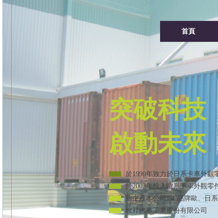
首頁
突破科技
啟動未來
於1990年致力於日系卡車外
於2003年投入歐系卡車外觀
除生產本公司JSC品牌歐、日
峻祥汽車工業股份有限公司