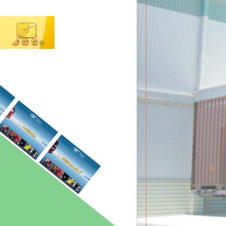
於19
本地卡
於20
除生產
峻祥汽