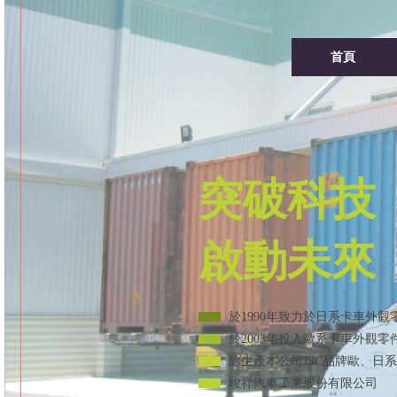
首頁
突破科技
啟動未來
於1990年致力於日系卡車外
於2003年投入歐系卡車外觀
除生產本公司JSC品牌歐、日
峻祥汽車工業股份有限公司