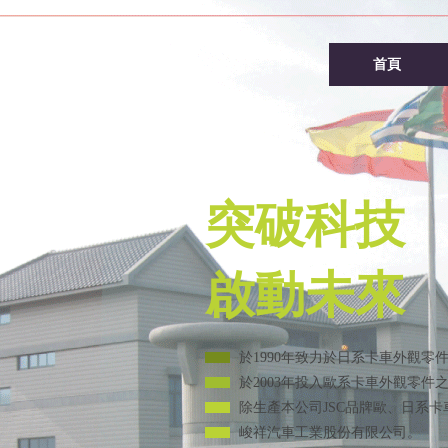
首頁
於1990年致力於日系卡車外
於2003年投入歐系卡車外觀
除生產本公司JSC品牌歐、日
峻祥汽車工業股份有限公司。